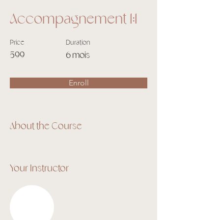
Accompagnement 1:1
Price
Duration
599
6 mois
Enroll
About the Course
Your Instructor