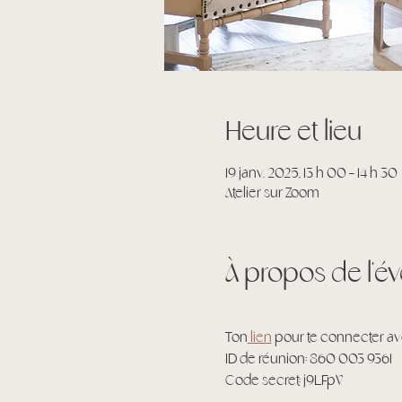
Heure et lieu
19 janv. 2025, 13 h 00 – 14 h 30
Atelier sur Zoom
À propos de l'
Ton
 lien
 pour te connecter av
ID de réunion: 860 003 9361
Code secret: j9LFpV