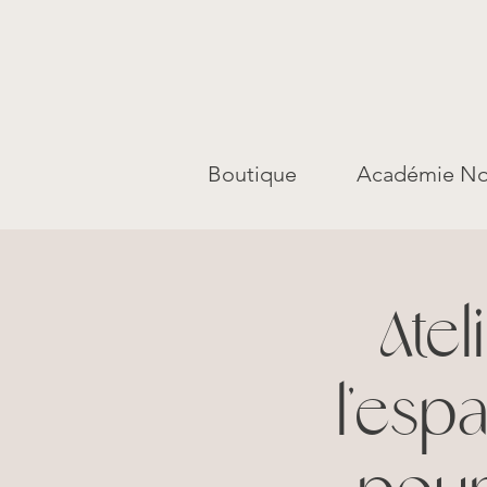
Boutique
Académie No
Ate
l'esp