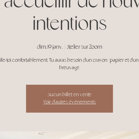
 accueillir de nouv
intentions
dim. 19 janv.
  |  
Atelier sur Zoom
alle-toi confortablement. Tu auras besoin d'un crayon/papier et d'u
breuvage.
Aucun billet en vente
Voir d'autres événements