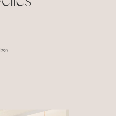
elles
n bon