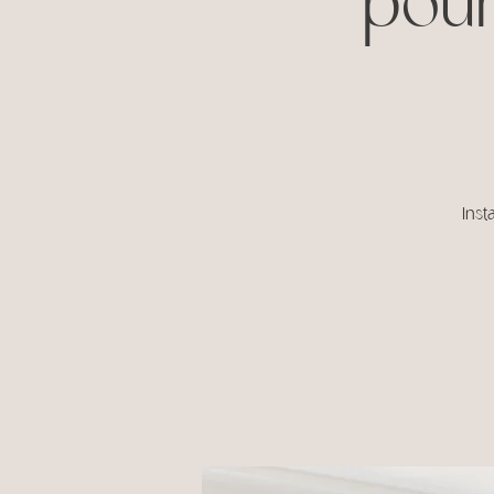
pour
Inst