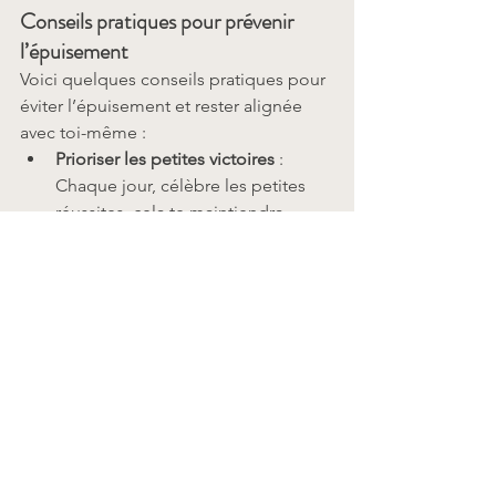
Conseils pratiques pour prévenir 
l’épuisement
Voici quelques conseils pratiques pour 
éviter l’épuisement et rester alignée 
avec toi-même :
Prioriser les petites victoires
 : 
Chaque jour, célèbre les petites 
réussites, cela te maintiendra 
motivée.
Déléguer
 : Accepte de ne pas tout 
faire toi-même, que ce soit au 
travail ou à la maison.
Revenir à la nature
 : Prendre du 
temps pour toi dans la nature 
t’aidera à te recentrer.
Construire des rituels de bien-être
: Que ce soit le yoga, la 
méditation, ou simplement la 