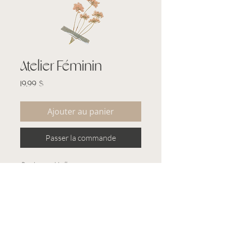
Atelier Féminin
Prix
19,99 $
Ajouter au panier
Passer la commande
Par Joanie Vaillancourt.
Coach bien-être et mindset, professure
de yoga & nomade te fait vivre un
atelier avec elle afin de connecter à
notre monde intérieur et intégrer la
cyclicité dans ta vie. Cycle lunaire,